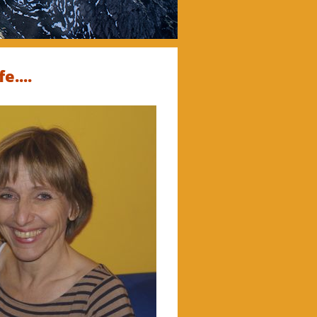
e....