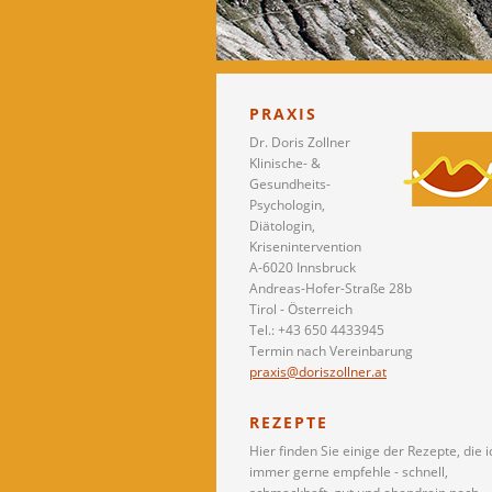
PRAXIS
Dr. Doris Zollner
Klinische- &
Gesundheits-
Psychologin,
Diätologin,
Krisenintervention
A-6020 Innsbruck
Andreas-Hofer-Straße 28b
Tirol - Österreich
Tel.: +43 650 4433945
Termin nach Vereinbarung
praxis@doriszollner.at
REZEPTE
Hier finden Sie einige der Rezepte, die i
immer gerne empfehle - schnell,