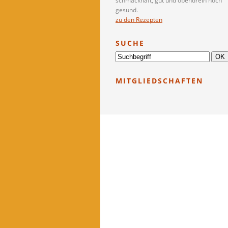
schmackhaft, gut und obendrein noch
gesund.
zu den Rezepten
SUCHE
MITGLIEDSCHAFTEN