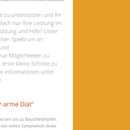
t zu unterstützen und Ihr
fach nur Ihre Leistung im
ützung und Hilfe? Unter
ichen Spektrum an
 und
eue Möglichkeiten zu
erste kleine Schritte zu
re Informationen unter
n.
-arme Diät"
merzen bis zu Bauchkrämpfen,
e von vielen Symptomen eines