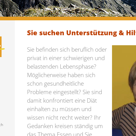
Sie suchen Unterstützung & Hilf
Sie befinden sich beruflich oder
privat in einer schwierigen und
belastenden Lebensphase?
Möglicherweise haben sich
schon gesundheitliche
Probleme eingestellt? Sie sind
damit konfrontiert eine Diät
einhalten zu müssen und
wissen nicht recht weiter? Ihr
Gedanken kreisen ständig um
ch
das Thema Essen und Sie