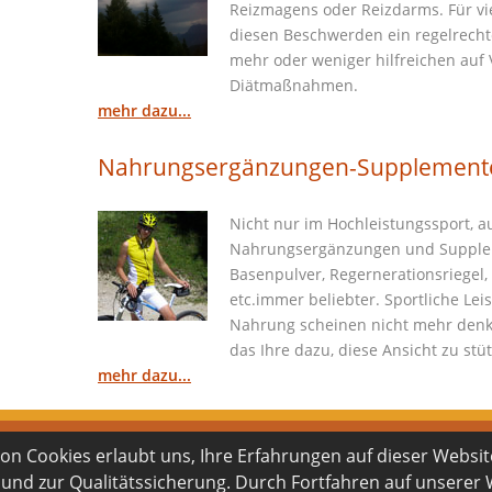
Reizmagens oder Reizdarms. Für vi
diesen Beschwerden ein regelrecht
mehr oder weniger hilfreichen auf
Diätmaßnahmen.
mehr dazu...
Nahrungsergänzungen-Supplemente
Nicht nur im Hochleistungssport, 
Nahrungsergänzungen und Suppleme
Basenpulver, Regernerationsriegel, 
etc.immer beliebter. Sportliche Lei
Nahrung scheinen nicht mehr denkba
das Ihre dazu, diese Ansicht zu stü
mehr dazu...
n Cookies erlaubt uns, Ihre Erfahrungen auf dieser Websit
© 2026
 und zur Qualitätssicherung. Durch Fortfahren auf unserer
alten. Dr. phil. Doris Zollner. Klinische- & Gesundheitspsyc